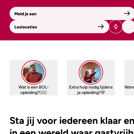
Meld je aan
Leslocaties
Wat is een BOL-
Extra hulp nodig tijdens
Wann
opleiding?🤷🏼‍♀️
je opleiding?💯
Sta jij voor iedereen klaar e
in een wereld waar gastvrijh