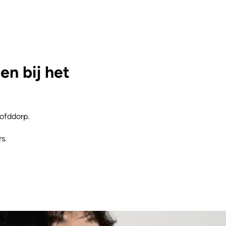
n bij het
ofddorp.
s.