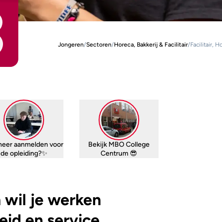
Jongeren
/
Sectoren
/
Horeca, Bakkerij & Facilitair
/
Facilitair,
eer aanmelden voor
Bekijk MBO College
de opleiding?✨
Centrum 😎
n wil je werken
eid en service