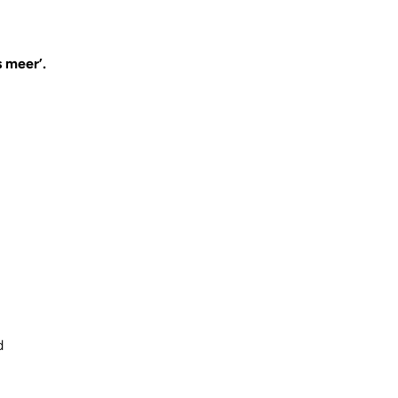
 meer’.
d