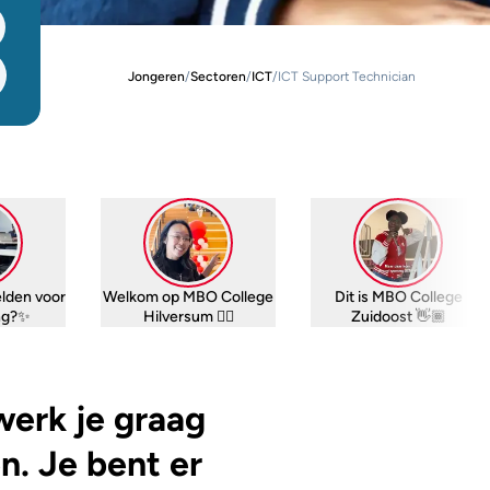
Jongeren
/
Sectoren
/
ICT
/
ICT Support Technician
lden voor
Welkom op MBO College
Dit is MBO College
ing?✨
Hilversum 👆🏽
Zuidoost 👋🏾
werk je graag
. Je bent er