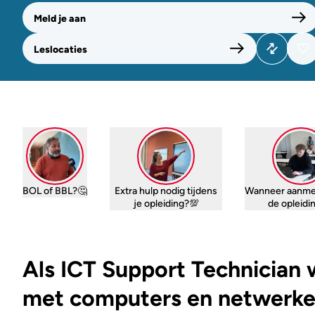
Meld je aan
Leslocaties
BOL of BBL?🤔
Extra hulp nodig tijdens
Wanneer aanme
je opleiding?💯
de opleid
Als ICT Support Technician 
met computers en netwerken