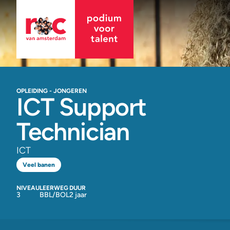
OPLEIDING - JONGEREN
ICT Support
Technician
ICT
Veel banen
NIVEAU
LEERWEG
DUUR
3
BBL/BOL
2 jaar