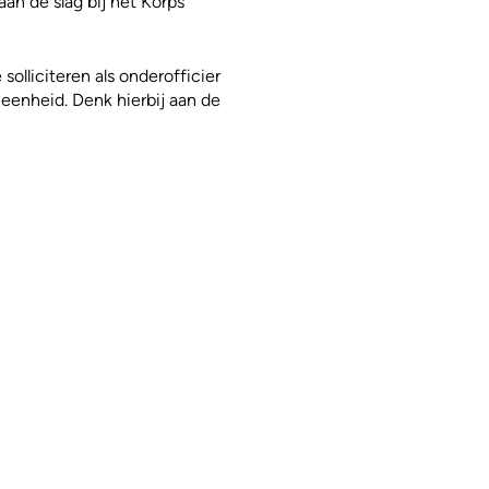
aan de slag bij het Korps
solliciteren als onderofficier
enheid. Denk hierbij aan de