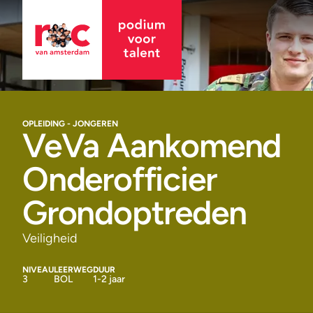
OPLEIDING - JONGEREN
VeVa Aankomend
Onderofficier
Grondoptreden
Veiligheid
NIVEAU
LEERWEG
DUUR
3
BOL
1-2 jaar