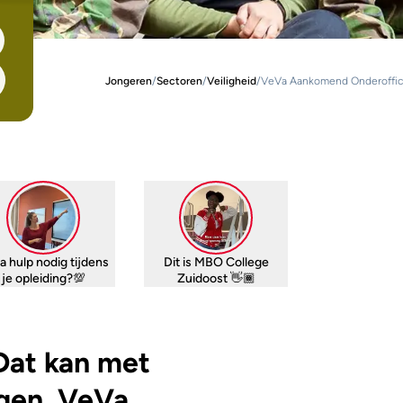
Jongeren
/
Sectoren
/
Veiligheid
/
VeVa Aankomend Onderoffic
a hulp nodig tijdens
Dit is MBO College
je opleiding?💯
Zuidoost 👋🏾
 Dat kan met
gen. VeVa