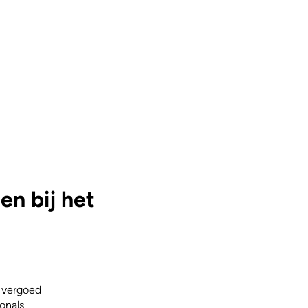
n bij het
) vergoed
onals