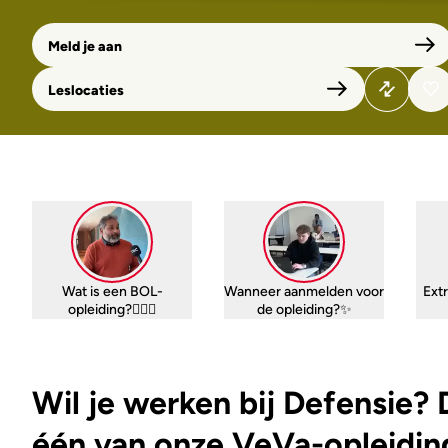
Meld je aan
Leslocaties
Wat is een BOL-
Wanneer aanmelden voor
Extr
opleiding?🤷🏼‍♀️
de opleiding?✨
Wil je werken bij Defensie?
één van onze VeVa-opleidin