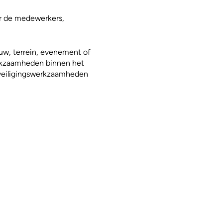
or de medewerkers,
uw, terrein, evenement of
erkzaamheden binnen het
eveiligingswerkzaamheden