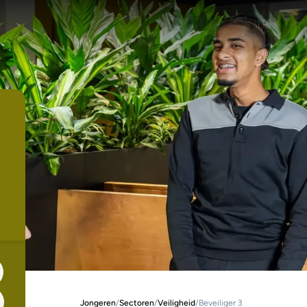
Jongeren
/
Sectoren
/
Veiligheid
/
Beveiliger 3