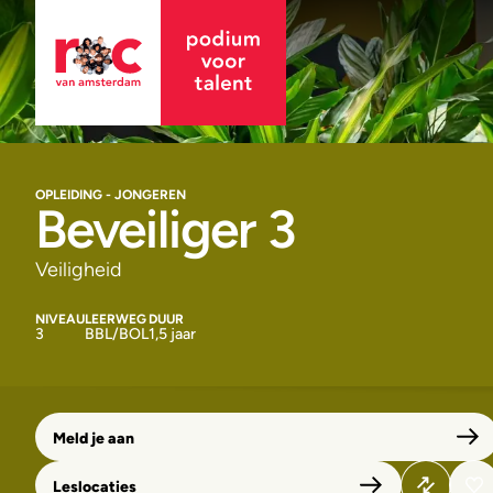
OPLEIDING - JONGEREN
Beveiliger 3
Veiligheid
NIVEAU
LEERWEG
DUUR
3
BBL/BOL
1,5 jaar
Meld je aan
Leslocaties