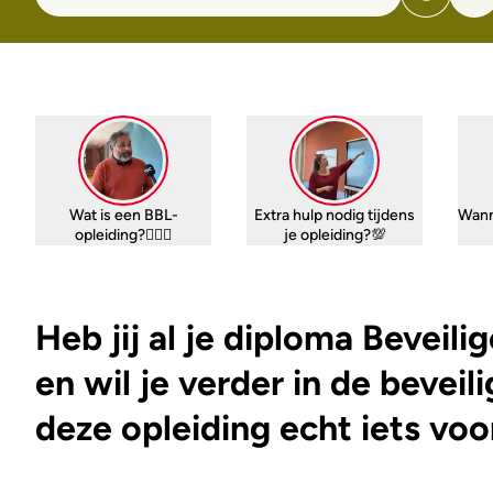
Wat is een BBL-
Extra hulp nodig tijdens
Wann
opleiding?🤷🏼‍♀️
je opleiding?💯
Heb jij al je diploma Beveili
en wil je verder in de beveil
deze opleiding echt iets voo