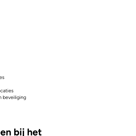
es
ocaties
n beveiliging
n bij het