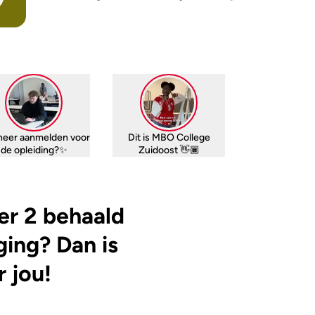
eer aanmelden voor
Dit is MBO College
de opleiding?✨
Zuidoost 👋🏾
ger 2 behaald
iging? Dan is
r jou!