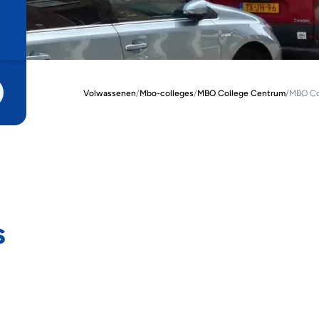
Volwassenen
/
Mbo-colleges
/
MBO College Centrum
/
MBO Col
s