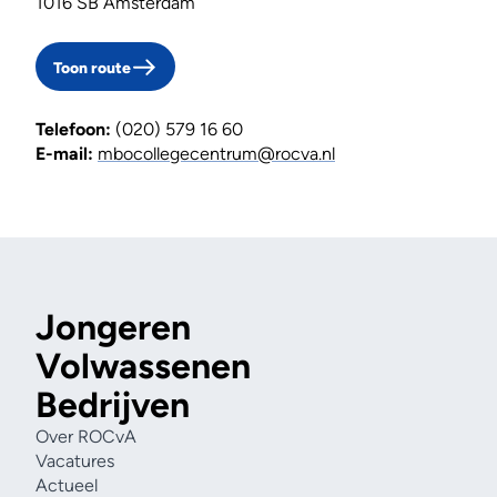
1016 SB Amsterdam
Toon route
Telefoon:
(020) 579 16 60
E-mail:
mbocollegecentrum@rocva.nl
Jongeren
Volwassenen
Bedrijven
Over ROCvA
Vacatures
Actueel