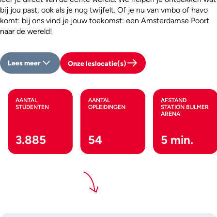
bij jou past, ook als je nog twijfelt. Of je nu van vmbo of havo
komt: bij ons vind je jouw toekomst: een Amsterdamse Poort
naar de wereld!
Lees meer
Onze leslocatie(s)
AANTAL
AANTAL
AFSTAND
STUDENTEN
OPLEIDINGEN
STATION BIJLMER
ARENA
3.885
54
5 min.