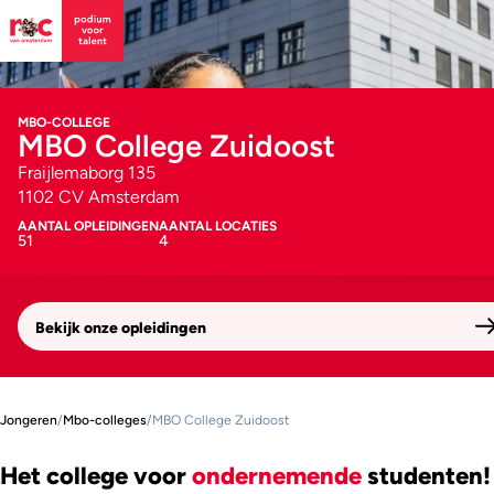
MBO-COLLEGE
MBO College Zuidoost
Fraijlemaborg 135
1102 CV Amsterdam
AANTAL OPLEIDINGEN
AANTAL LOCATIES
51
4
Bekijk onze opleidingen
Jongeren
/
Mbo-colleges
/
MBO College Zuidoost
Het college voor
ondernemende
studenten!