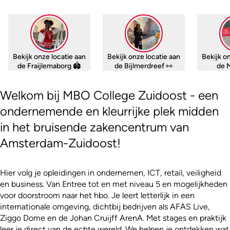
Bekijk onze locatie aan
Bekijk onze locatie aan
Bekijk o
de Fraijlemaborg 🏟
de Bijlmerdreef 👀
de M
Welkom bij MBO College Zuidoost - een
ondernemende en kleurrijke plek midden
in het bruisende zakencentrum van
Amsterdam-Zuidoost!
Hier volg je opleidingen in ondernemen, ICT, retail, veiligheid
en business. Van Entree tot en met niveau 5 en mogelijkheden
voor doorstroom naar het hbo. Je leert letterlijk in een
internationale omgeving, dichtbij bedrijven als AFAS Live,
Ziggo Dome en de Johan Cruijff ArenA. Met stages en praktijk
leer je direct van de echte wereld. We helpen je ontdekken wat